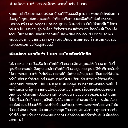
เล่นสล็อตบนเว็บตรงสล็อต ฝากขั้นต่ำ 1 บาท
หลายคนกำลังชมภาพยนตร์ยอดนิยมที่ใช้ในฮอลลีวูดและภาพยนตร์ต่างประเทศ
มันอยู่ทั่วทุกมุมโลก คุณจะเห็นว่าตัวเอกคือเกมเมอร์ชื่อดังที่เล่นที่ Macau
Casino หรือ Las Vegas Casino คุณจะเห็นเขาทำเงินในไม่กี่วินาทีในไม่กี่ตา
กลับมาเป็นมหาเศรษฐีระดับโลก ใช้ชีวิตหรูหรา แล้วถามว่ามีจริงไหมในโลกแห่ง
ความเป็นจริง แต่ในโลกแห่งความเป็นจริง ช่องบางช่อง เช่น ช่องเปล่า PG
หรือช่องเปล่า จะง่ายกว่ามากเพราะเน้นไปที่อุปกรณ์เคลื่อนที่ กรุณามีส่วนร่วม
และมีส่วนร่วม ขอให้สนุกในวันนี้
เล่นสล็อต ฝากขั้นต่ำ 1 บาท บนโทรศัพท์มือถือ
ในโลกแห่งความเป็นจริง โทรศัพท์มือถือขนาดเล็กจะถูกย่อให้เล็กลง ทุกสิ่งที่
คุณต้องการอยู่ในมือคุณ และโทรศัพท์มือถือบางรุ่นของคุณไม่มีพื้นที่ฝากขั้นต่ำ
ไม่สามารถเล่นบนเว็บไซต์หรือหน้าแอพได้ สำคัญ. แล้วคุณเล่นที่ไหน แต่ที่สำคัญ
กว่านั้นคือเรากำลังเล่นอยู่ และสามารถทำเงินหรือเปลี่ยนชีวิตเราได้จริงหรือ?
หรือคุณสามารถลงทะเบียนและสนุกสนาน แต่คุณสามารถสร้างรายได้ ดังนั้นนี่
คือคำตอบที่ดีที่สุด หลายคนเปลี่ยนชีวิตด้วยการเล่นสล็อตออนไลน์ด้วยกติกา
ง่ายๆ อย่างไรก็ตาม เป็นวุฒิการศึกษาระดับสากลของเอเชียและมาตรฐานสากล
ที่เป็นที่ยอมรับทั่วโลก คุณจึงมั่นใจได้ว่าสามารถสร้างรายได้จากการเล่นสล็อต
ออนไลน์ และปล่อยให้ตัวเองเข้าใจตัวเองด้วยรูปภาพและกราฟิกที่สวยงามในไม่
กี่วินาที ซึ่งสามารถเปลี่ยนแปลงชีวิตคุณได้จริงๆ เพียงห้าเกม คุณสามารถทำ
กำไรได้ 200 เท่าของการลงทุนของคุณ นี่คือคำตอบที่ดีที่สุดสำหรับผู้เล่นสล็อต
ฟรีในยุคนี้