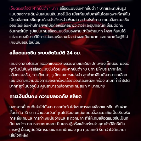
เว็บตรงสล็อต ฝากขั้นต่ำ 1 บาท
สล็อตแมชชีนฝากขั้นต่ำ 1 บาทและเกมในรูป
แบบของการเดิมพันเล่นบนอินเทอร์เน็ต เมื่อเทียบกับคาสิโนโดยเฉพาะที่คาสิโน
เป็นสล็อตแมชชีนคุณต้องนั่งข้างหน้าเพื่อเล่น อย่างไรก็ตาม เกมสล็อตแมชชีน
ออนไลน์เล่นผ่านโทรศัพท์มือถือหรือคอมพิวเตอร์และอุปกรณ์ที่เชื่อมต่อกับ
อินเทอร์เน็ต รูปแบบเกมสล็อตแมชชีนของค่ายเข้าใจง่ายมาก ใครๆ ก็เล่นได้
แต่ละเกมอธิบายวิธีการเล่นและรับรางวัลอย่างละเอียดมาก และเหมาะกับผู้ที่ไม่
เคยเล่นออนไลน์เลย
สล็อตแมชชีน ระบบอัตโนมัติ 24 ชม.
เกมดังกล่าวได้รับการออกแบบอย่างสวยงามและใช้สเปกเพียงเล็กน้อย มือถือ
ทุกวันนี้เล่นฟรีสล็อตแมชชีนด้วยเงินฝากขั้นต่ำ 10 บาท มีห้าประเภทหลัก:
สล็อตแมชชีน, การยิงปลา, รูเล็ตและการแข่งม้า ลูกค้าคาสิโนยังสามารถเลือก
เล่นได้ตามความต้องการของเครื่องสล็อตออนไลน์แต่ละเครื่อง เกมที่ทำกำไรได้
มากที่สุดในปัจจุบัน คุณสามารถเลือกจากเกมสนุก ๆ มากมาย
การเงินมั่นคง ความปลอดภัย สล็อต
นอกจากนี้เกมที่เล่นได้ยังสามารถทำเงินได้เช่นการเล่นสล็อตแมชชีน เงินฝาก
ขั้นต่ำคือ 10 บาท จำนวนเงินที่คุณได้รับขณะเล่นเกมสล็อตแมชชีนเป็นเงินจริง
การเล่นเกมและการทำเงินนั้นง่ายและสะดวกมาก ทำให้เกมสล็อตแมชชีนเป็นที่
นิยมอย่างมาก หลายคนกลายเป็นเศรษฐีครั้งแล้วครั้งเล่า คุณยังมีสิทธิ์เป็น
เศรษฐี ขึ้นอยู่กับวิธีการเล่นและเทคนิคของคุณ คุณโชคดี รีบคว้าไว้ดีกว่ามา
เสียใจทีหลัง