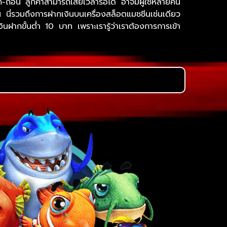
-ถอน ลูกค้าสามารถเสียเวลารอได้ อาจมีผู้ใช้หลายคน
น นี่รวมถึงการฝากเงินบนเครื่องสล็อตแมชชีนเช่นเดียว
ินฝากขั้นต่ำ 10 บาท เพราะเรารู้ว่าเราต้องการการเข้า