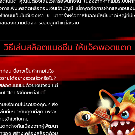
โนมัติ คุณไม่ต้องเสียเวลารอพนักงาน เนื่องจากหากไม่มีระบบฝาก
องการเพิ่มเครดิตหรือถอนเงินเข้าบัญชี เมื่อพูดถึงการฝากและถอนเงิ
ยงโชคบนเว็บไซต์ของเรา ข. บาคาร่าหรือคาสิโนออนไลน์ขนาดใหญ่ที่มีเง
่อตอบสนองความต้องการของลูกค้าแต่ละราย
วิธีเล่นสล็อตแมชชีน ให้แจ็คพอตแตก
์มาก่อน นี่อาจเป็นคำถามในใจ
งรายได้อย่างรวดเร็วหรือไม่?
นสล็อตแมชชีนด้วยเงินจริง แต่
ได้โดยใช้ทักษะต่อไปนี้:
ง่ายหรือเกมโปรดของคุณ? สิ่ง
่นที่เหมาะกับคุณที่สุด เพราะ
วามเข้าใจกับเกม
่แตกต่างกันเนื่องจากผู้พัฒนา
้าของ สร้างเครื่องสล็อตด้วย