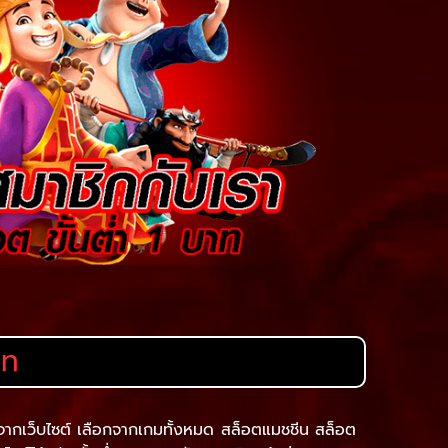
าท
ากเว็บไซต์ เลือกจากเกมทั้งหมด สล็อตแมชชีน สล็อต