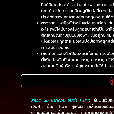
ธีมที่มีเอกลักษณ์และน่าสนใจหลากหลาย อ
เกมเดียวกัน การละเมิดกฎมีโบนัสอื่น ๆ ก่อนท
ประสิทธิภาพ คุณต้องศึกษากฎของเกมให้ดี
ตรวจสอบเพย์ไลน์สำหรับแต่ละเกมที่คุณเล่น 
อะไร เพย์ไลน์บางครั้งถูกอธิบายว่าเป็นเพย์
สัญลักษณ์ตามรูปแบบเฉพาะ ขึ้นอยู่กับเกม อ
ไม่ต้องเล่นทุกสาย ยิ่งเล่นยิ่งมีโอกาสสูญเส
การพนันก่อนเล่น
เล่นเกมที่แจกฟรีสปินตลอดทั้งเกม คุณมีโอก
ที่ให้โบนัสฟรีสปินในเกมของคุณ หากคุณไม่รู
สอบถามทีมผู้บริหาร ผู้ดูแลระบบยังให้คำแนะ
ผ
สล็อต xo ฝากถอน ขั้นต่ำ 1 บาท
เล่นบนเว็บไซ
เงินฝาก, ขั้นต่ำ 1 บาท, ผู้ให้บริการสล็อตแมชชี
บาทบนอินเทอร์เน็ตที่ถอนได้ คุณสามารถเลือกไ