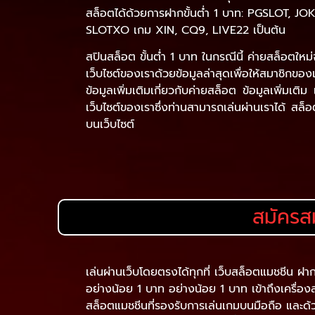
สล็อตได้ด้วยการฝากขั้นต่ำ 1 บาท: PGSLOT,
SLOTXO เกม XIN, CQ9, LIVE22 เป็นต้น
สปินสล็อต ขั้นต่ำ 1 บาท ในกรณีนี้ ค่ายสล็อตใหม
เว็บไซต์ของเราด้วยข้อมูลล่าสุดเพื่อให้สมาชิกข
ข้อมูลเพิ่มเติมเกี่ยวกับค่ายสล็อต ข้อมูลเพิ่มเต
เว็บไซต์ของเราซึ่งท่านสามารถเล่นผ่านเราได้ ส
บนเว็บไซต์
สมัครสม
เล่นผ่านเว็บโดยตรงได้ทุกที่ เว็บสล็อตแมชชีน ฝาก
อย่างน้อย 1 บาท อย่างน้อย 1 บาท เข้าถึงเครื่อ
สล็อตแมชชีนที่รองรับการเล่นเกมบนมือถือ และด้